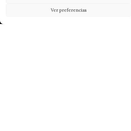
Ver preferencias
Tu grow shop de confianza en
Casarrubios del Monte. Semillas, cultivo,
nutrición y accesorios para el cultivador
exigente.
INFORMACIÓN
Mi Cuenta
Carrito
¿Dónde está mi pedido?