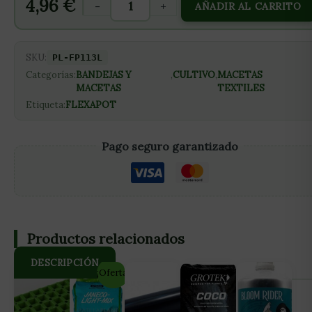
4,96
€
-
+
AÑADIR AL CARRITO
SKU:
PL-FP113L
Categorías:
BANDEJAS Y
,
CULTIVO
,
MACETAS
MACETAS
TEXTILES
Etiqueta:
FLEXAPOT
Pago seguro garantizado
Productos relacionados
DESCRIPCIÓN
¡Oferta!
Macetas de tecnología innovadora elaboradas en textil