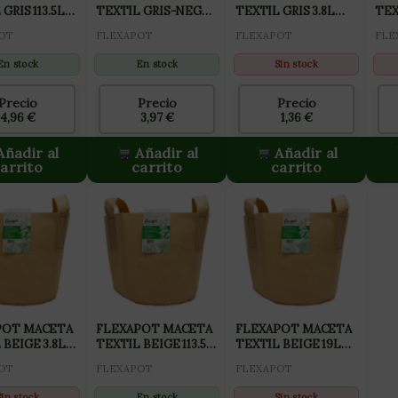
GRIS 113.5L
TEXTIL GRIS-NEGRA
TEXTIL GRIS 3.8L
TEX
)
75.7L (20 GAL)
(1GAL)
GAL
OT
FLEXAPOT
FLEXAPOT
FLE
En stock
En stock
Sin stock
Precio
Precio
Precio
4,96
€
3,97
€
1,36
€
ñadir al
Añadir al
Añadir al
arrito
carrito
carrito
POT MACETA
FLEXAPOT MACETA
FLEXAPOT MACETA
 BEIGE 3.8L
TEXTIL BEIGE 113.5L
TEXTIL BEIGE 19L
(30GAL)
(5GAL)
OT
FLEXAPOT
FLEXAPOT
Sin stock
En stock
Sin stock