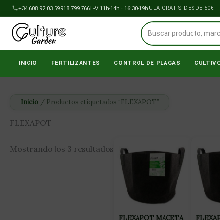
Ir
+34 608 92 03 59
918 799 766
L-V 11h-14h · 16:30-19h
ENVÍOS A PENÍNSULA GRATIS DESDE 50€
al
contenido
INICIO
FERTILIZANTES
CONTROL DE PLAGAS
CULTIV
Inicio
/ Productos etiquetados “FLEXAPOT”
FLEXAPOT
Mostrando los 3 resultados
FLEXAPOT MACETA
FLEXA