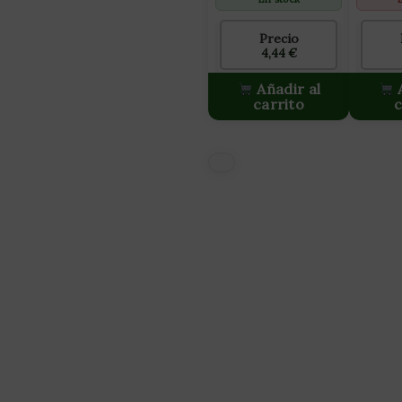
Precio
4,44
€
Añadir al
A
carrito
c