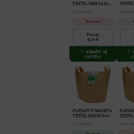
TEXTIL GRIS 94.6L
TEXTIL 
(25 GAL)
(30GAL
FLEXAPOT
FLEXAP
Sin stock
Precio
4,24
€
Añadir al
A
carrito
c
FLEXAPOT MACETA
FLEXA
TEXTIL BEIGE 94.6L
TEXTIL
(25GAL)
(1GAL)
FLEXAPOT
FLEXAP
En stock