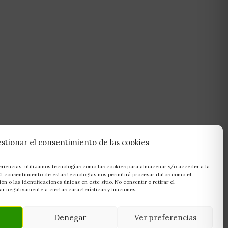
stionar el consentimiento de las cookies
eriencias, utilizamos tecnologías como las cookies para almacenar y/o acceder a la
 El consentimiento de estas tecnologías nos permitirá procesar datos como el
 o las identificaciones únicas en este sitio. No consentir o retirar el
r negativamente a ciertas características y funciones.
Denegar
Ver preferencias