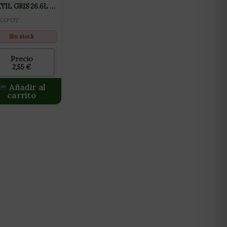
TIL GRIS 26.6L (7
)
XAPOT
Sin stock
Precio
2,55
€
Añadir al
carrito