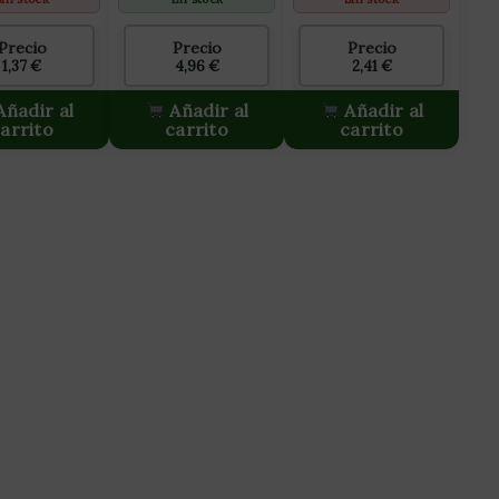
Precio
Precio
Precio
1,37
€
4,96
€
2,41
€
ñadir al
Añadir al
Añadir al
arrito
carrito
carrito