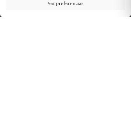
Ver preferencias
Tu grow shop de confianza en
Casarrubios del Monte. Semillas, cultivo,
nutrición y accesorios para el cultivador
exigente.