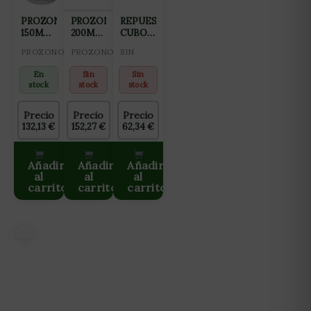
PROZONO
PROZONO
REPUESTO
150MM
200MM
CUBO
3500MG/H
5000MG/H
CO2 5L
PROZONO
PROZONO
SIN
En
Sin
Sin
stock
stock
stock
Precio
Precio
Precio
132,13
€
152,27
€
62,34
€
Añadir
Añadir
Añadir
al
al
al
carrito
carrito
carrito