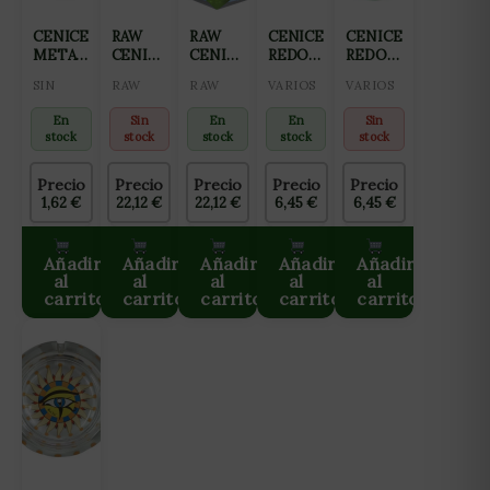
CENICERO
RAW
RAW
CENICERO
CENICERO
METAL
CENICERO
CENICERO
REDONDO
REDONDO
420
DARKSIDE
RAINBOW
CRISTAL
CRISTAL
SIN
RAW
RAW
VARIOS
VARIOS
14CM
(ARCO
16CM
16CM
IRIS)
BLACK
BLACK
En
Sin
En
En
Sin
LEAF
LEAF
stock
stock
stock
stock
stock
SOL-
HAVE A
HORÓSCOPO
BREAK
Precio
Precio
Precio
Precio
Precio
1,62
€
22,12
€
22,12
€
6,45
€
6,45
€
Añadir
Añadir
Añadir
Añadir
Añadir
al
al
al
al
al
carrito
carrito
carrito
carrito
carrito