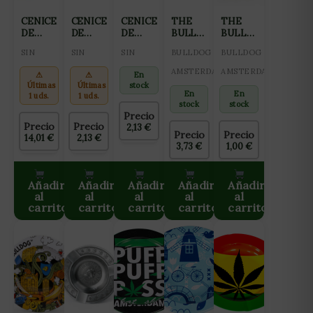
CENICERO
CENICERO
CENICERO
THE
THE
DE
DE
DE
BULLDOG
BULLDOG
SILICONA
SILICONA
SILICONA
CENICERO
CENICERO
SIN
SIN
SIN
BULLDOG
BULLDOG
CUADRADO
REDONDO
CUADRADO
DE
METÁLICO
GRANDE
PEQUEÑO
PQ
CRISTAL
VERDE
AMSTERDAM
AMSTERDAM
⚠
⚠
En
(DISEÑOS
(COLORES
(COLORES
COLOR
Últimas
Últimas
stock
VARIADOS
VARIADOS
VARIADOS
En
En
1 uds.
1 uds.
SEGÚN
SEGÚN
SEGÚN
stock
stock
Precio
DISPONIBILIDAD)
DISPONIBILIDAD)
DISPONIBILIDAD)
Precio
Precio
2,13
€
Precio
Precio
14,01
€
2,13
€
3,73
€
1,00
€
Añadir
Añadir
Añadir
Añadir
Añadir
al
al
al
al
al
carrito
carrito
carrito
carrito
carrito