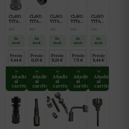
CLAVO
CLAVO
CLAVO
CLAVO
CLAVO
TITANIO
TITANIO
TITANIO
TITANIO
TITANIO
14MM
UNIVERSAL
8-12-14-
AJUSTABLE
8-10-
SIN
SIN
SIN
SIN
SIN
MACHO-
SIN
18MM
12MM
12MM
HEMBRA
GLOBO
MACHO-
MACHO-
En
En
En
En
En
14-
HEMBRA
HEMBRA
stock
stock
stock
stock
stock
18MM
Precio
Precio
Precio
Precio
Precio
9,44
€
11,01
€
11,01
€
7,71
€
9,44
€
Añadir
Añadir
Añadir
Añadir
Añadir
al
al
al
al
al
carrito
carrito
carrito
carrito
carrito