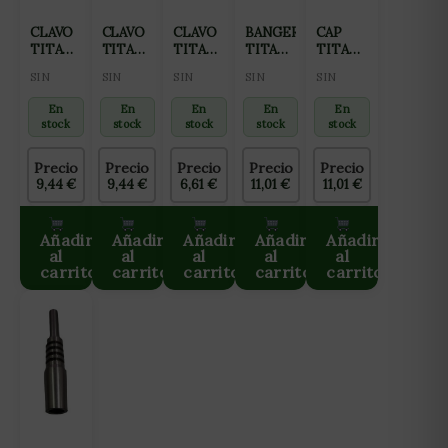
CLAVO
CLAVO
CLAVO
BANGER
CAP
TITANIO
TITANIO
TITANIO
TITANIO
TITANIO
14MM
8MM /
AJUSTABLE
10MM /
PARA
SIN
SIN
SIN
SIN
SIN
HEMBRA
MACHO
8MM
HEMBRA
BHO
En
En
En
En
En
stock
stock
stock
stock
stock
Precio
Precio
Precio
Precio
Precio
9,44
€
9,44
€
6,61
€
11,01
€
11,01
€
Añadir
Añadir
Añadir
Añadir
Añadir
al
al
al
al
al
carrito
carrito
carrito
carrito
carrito