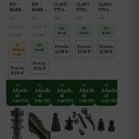
KIF –
KIF –
CLAVO
CLAVO
CLAVO
MARBLE
MARBLE
TITANIO
TITANIO
TITANIO
SET
SET
18MM
18MM
DOMELEES
KIF -
KIF -
SIN
SIN
SIN
BASEBALL
POKEMON
MACHO
HEMBRA
HEMBRA
COMPLETO
COMPLETO
18MM
KEEP IT
KEEP IT
En
En
En
stock
stock
stock
FRESH
FRESH
⚠
En
Precio
Precio
Precio
Últimas
stock
12,58
€
12,58
€
12,58
€
1 uds.
Precio
Precio
19,12
€
11,69
€
Añadir
Añadir
Añadir
Añadir
Añadir
al
al
al
al
al
carrito
carrito
carrito
carrito
carrito