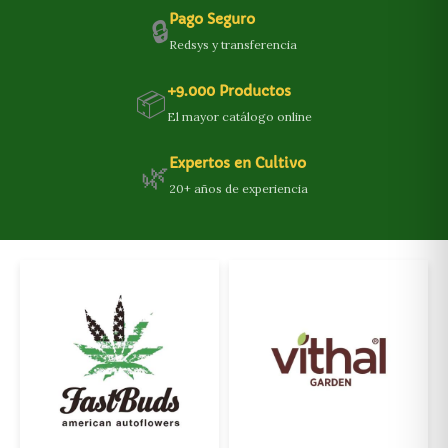
Pago Seguro
🔒
Redsys y transferencia
+9.000 Productos
📦
El mayor catálogo online
Expertos en Cultivo
🌿
20+ años de experiencia