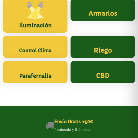
Armarios
Iluminación
Riego
Control Clima
CBD
Parafernalia
Envío Gratis +50€
🚚
Península y Baleares