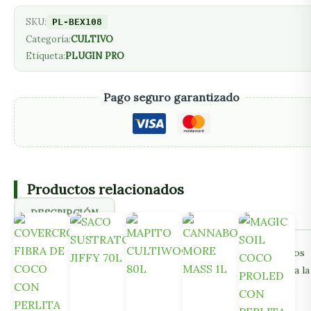
SKU:
PL-BEX108
Categoría:
CULTIVO
Etiqueta:
PLUGIN PRO
Pago seguro garantizado
Productos relacionados
DESCRIPCIÓN
Este complemento, facilita la extracción al unísono de todos
los plugs enraizados. Basta con aplicar una suave presión a la
bandeja de plugins, para valora el estado de las raices, y
facilitar la extracción de las plántulas más avanzadas.