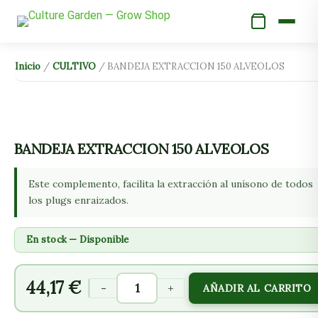
Ir
al
contenido
BANDEJA
Inicio
/
CULTIVO
/ BANDEJA EXTRACCION 150 ALVEOLOS
EXTRACCION
150
ALVEOLOS
cantidad
BANDEJA EXTRACCION 150 ALVEOLOS
Este complemento, facilita la extracción al unísono de todos
los plugs enraizados.
En stock — Disponible
44,17
€
-
+
AÑADIR AL CARRITO