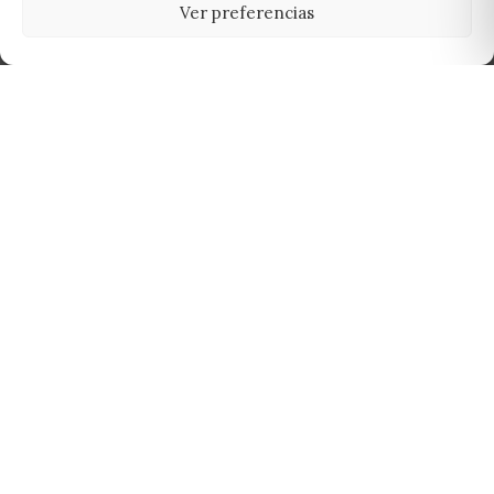
Ver preferencias
Tu grow shop de confianza en
Casarrubios del Monte. Semillas, cultivo,
nutrición y accesorios para el cultivador
exigente.