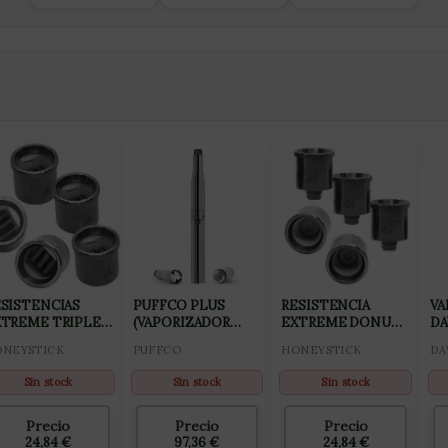
SISTENCIAS
PUFFCO PLUS
RESISTENCIA
VA
XTREME TRIPLE
(VAPORIZADOR
EXTREME DONUT
DA
ARZ COIL (5P)
TIPO PEN)
CERAMIC 5PCS
EX
NEYSTICK
PUFFCO
HONEYSTICK
DA
Sin stock
Sin stock
Sin stock
Precio
Precio
Precio
24,84
€
97,36
€
24,84
€