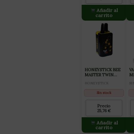
Añadir al
carrito
HONEYSTICK BEE
V
MASTER TWIN
M
CONCEALER
D
HONEYSTICK
SI
Sin stock
Precio
25,76
€
Añadir al
carrito