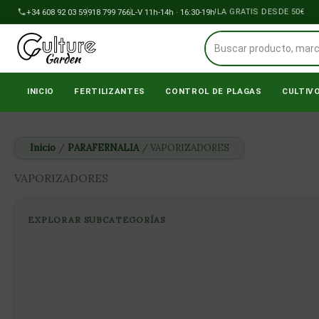
Ir
+34 608 92 03 59
918 799 766
ENVÍOS A PENÍNSULA GRATIS DESDE 50€
L-V 11h-14h · 16:30-19h
al
contenido
INICIO
FERTILIZANTES
CONTROL DE PLAGAS
CULTIV
Inicio
/
PARAFERNALIA
/ VAPORIZADORES
VAPORIZADORES
EXPLORAR SUBCATEGORÍAS