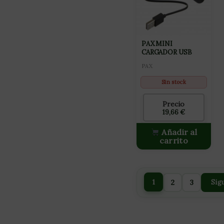
PAX MINI
CARGADOR USB
PAX
Sin stock
Precio
19,66
€
Añadir al
carrito
1
2
3
Sig