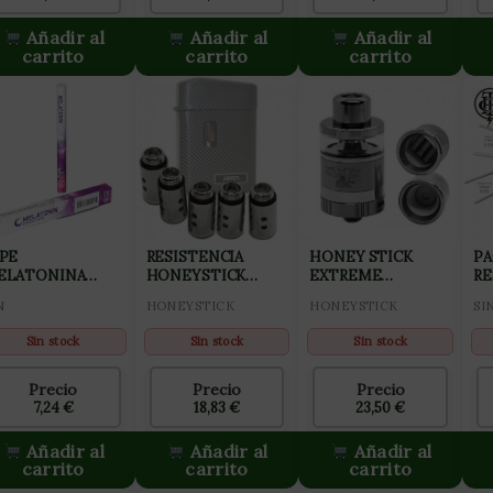
Añadir al
Añadir al
Añadir al
carrito
carrito
carrito
APE
RESISTENCIA
HONEY STICK
PA
ELATONINA
HONEYSTICK
EXTREME
RE
REAM LAVANDA
RIPPER LIQUID
ATOMIZER
O
N
HONEYSTICK
HONEYSTICK
SI
(5PC)
T
Sin stock
Sin stock
Sin stock
Precio
Precio
Precio
7,24
€
18,83
€
23,50
€
Añadir al
Añadir al
Añadir al
carrito
carrito
carrito