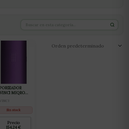
PORIZADOR
VINCI MIQRO
PLORER PURPLE
VINCI
Sin stock
Precio
154,24
€