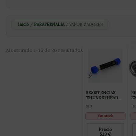
Inicio
/
PARAFERNALIA
/ VAPORIZADORES
Mostrando 1–15 de 26 resultados
RESISTENCIAS
RE
THUNDERHEAD
E
KHANTAL TUBO 10
QU
SIN
HO
UDS 24GA
Sin stock
Precio
5,19
€