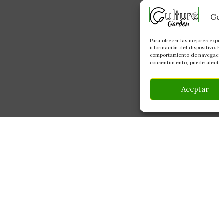
Ge
Para ofrecer las mejores exp
información del dispositivo.
comportamiento de navegación
consentimiento, puede afecta
Aceptar
INFORMACIÓN
CONTACTO
Av Monte Boyal, 54 — 
Mi Cuenta
Casarrubios del Monte,
Carrito
info@culturegarden.es
¿Dónde está mi pedido?
+34 608 92 03 59
Lun–Vie: 9:00–19:00