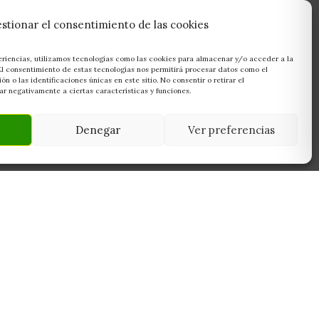
stionar el consentimiento de las cookies
eriencias, utilizamos tecnologías como las cookies para almacenar y/o acceder a la
 El consentimiento de estas tecnologías nos permitirá procesar datos como el
 o las identificaciones únicas en este sitio. No consentir o retirar el
r negativamente a ciertas características y funciones.
Denegar
Ver preferencias
NEWSLETTER
45950
Suscríbete y recibe las últimas ofertas,
 Toledo
novedades y consejos de cultivo antes que
nadie.