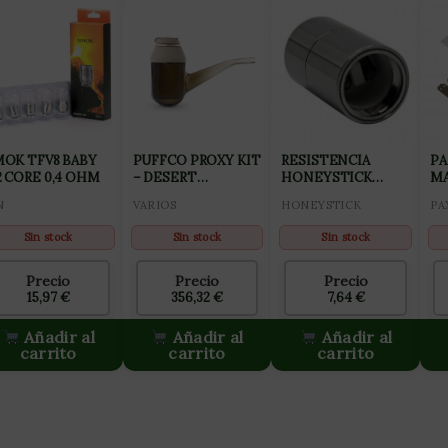
OK TFV8 BABY
PUFFCO PROXY KIT
RESISTENCIA
PA
 CORE 0,4 OHM
– DESERT
HONEYSTICK
M
(VAPORIZADOR
RIPPER WAX COIL 1
N
VARIOS
HONEYSTICK
PA
PORTÁTIL)
Sin stock
Sin stock
Sin stock
Precio
Precio
Precio
15,97
€
356,32
€
7,64
€
Añadir al
Añadir al
Añadir al
carrito
carrito
carrito