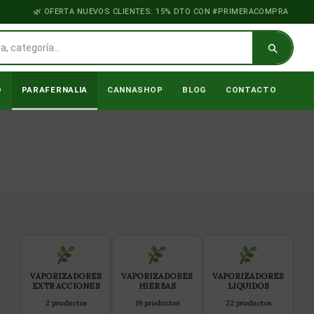
OFERTA NUEVOS CLIENTES: 15% DTO CON #PRIMERACOMPRA
O
PARAFERNALIA
CANNASHOP
BLOG
CONTACTO
VAPORIZADORES
VAPORIZADORES
VAPORIZADORES
EXTRACCIONES
HIERBAS
LIQUIDOS
2 productos
19 productos
22 productos