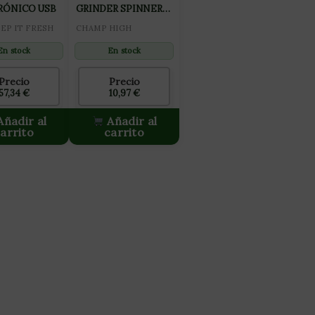
RÓNICO USB
GRINDER SPINNER
63MM 3 LAYER
EEP IT FRESH
CHAMP HIGH
En stock
En stock
Precio
Precio
57,34
€
10,97
€
ñadir al
Añadir al
arrito
carrito