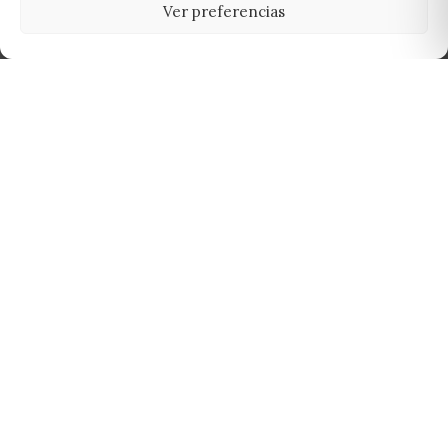
Ver preferencias
Tu grow shop de confianza en
Casarrubios del Monte. Semillas, cultivo,
nutrición y accesorios para el cultivador
exigente.