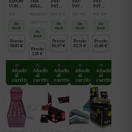
EXPOSITOR
THE
PAY-
PAY-
PAY-
CONOS
BULLDOG
PAY
PAY
PAY
BUHO
CONOS
GOGREEN
GOGREEN
ALFALFA
SIN
BULLDOG
PAY PAY
PAY PAY
PAY PAY
NATURAL
SUPER
BLOC
BLOC
1 1/4
KING
SIZED
600 (78
300 (78
GOGREEN
AMSTERDAM
En
En
En
En
SIZE
UNBLEACHED
MM)
MM)
(78 MM)
stock
stock
stock
stock
110MM
18CM
(20)
(40)
(25)
En
(1000UD)
stock
Precio
Precio
Precio
Precio
58,83
€
50,97
€
63,71
€
13,46
€
Precio
1,25
€
Añadir
Añadir
Añadir
Añadir
Añadir
al
al
al
al
al
carrito
carrito
carrito
carrito
carrito