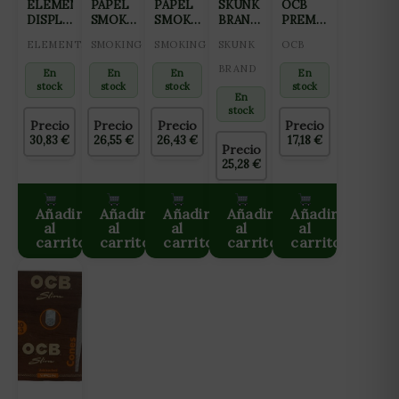
ELEMENTS
PAPEL
PAPEL
SKUNK
OCB
DISPLAY
SMOKING
SMOKING
BRAND
PREMIUM
CONOS
DELUXE
1 1/4
BLUEBERRY
DISPLAY
ELEMENTS
SMOKING
SMOKING
SKUNK
OCB
PRE
KS+TIPS
DELUXE
SKUNK
CONOS
ROLLED
2.0
2.0+TIPS
1 1/4
SLIM
BRAND
En
En
En
En
KING
(24LIB/33TIPS+33PAPEL)
2.0
(20CAJAS/3UD)
stock
stock
stock
stock
SIZE
(24LIB/50HOJAS+50TIPS)
En
PINK
stock
Precio
Precio
Precio
Precio
(3CONOS/PACK
30,83
€
26,55
€
26,43
€
17,18
€
–
Precio
32UD/DISPLAY)
25,28
€
Añadir
Añadir
Añadir
Añadir
Añadir
al
al
al
al
al
carrito
carrito
carrito
carrito
carrito