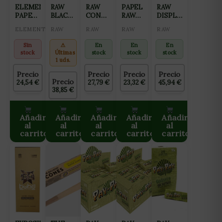
ELEMENTS
RAW
RAW
PAPEL
RAW
PAPEL
BLACK
CONNOISSEUR
RAW
DISPLAY
PINK
CONNOISSEUR
ORGÁNICO
CONNOISSEUR
MIX
ELEMENTS
RAW
RAW
RAW
RAW
KING
KING
KING
ORGÁNICO
COMPLETO
SIZE
SIZE
SIZE
1 1/4 +
Sin
⚠
En
En
En
SLIM+TIPS
SLIM +
TIPS
stock
Últimas
stock
stock
stock
TIPS
1 uds.
Precio
Precio
Precio
Precio
Precio
24,54
€
27,79
€
23,32
€
45,94
€
38,85
€
Añadir
Añadir
Añadir
Añadir
Añadir
al
al
al
al
al
carrito
carrito
carrito
carrito
carrito