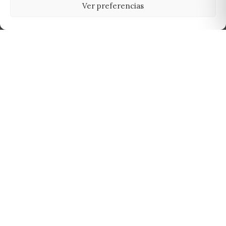
Ver preferencias
Tu grow shop de confianza en
Casarrubios del Monte. Semillas, cultivo,
nutrición y accesorios para el cultivador
exigente.