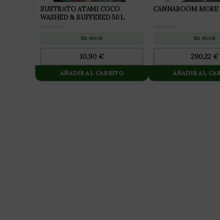
SUSTRATO ATAMI COCO
CANNABOOM MORE 
WASHED & BUFFERED 50 L
CULTIVO
CULTIVO
En stock
En stock
290,22
€
10,90
€
AÑADIR AL CARRITO
AÑADIR AL CA