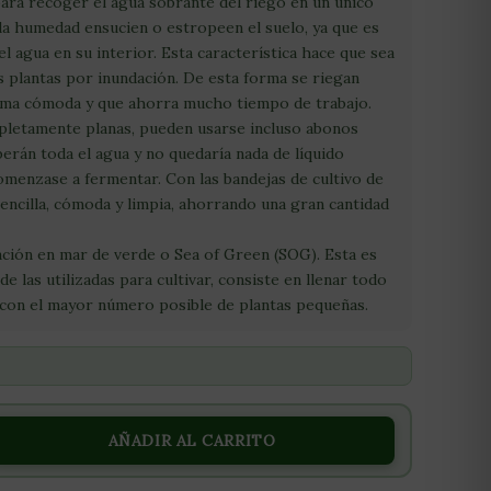
 para recoger el agua sobrante del riego en un único
 la humedad ensucien o estropeen el suelo, ya que es
 agua en su interior. Esta característica hace que sea
 plantas por inundación. De esta forma se riegan
forma cómoda y que ahorra mucho tiempo de trabajo.
pletamente planas, pueden usarse incluso abonos
berán toda el agua y no quedaría nada de líquido
omenzase a fermentar. Con las bandejas de cultivo de
encilla, cómoda y limpia, ahorrando una gran cantidad
ación en mar de verde o Sea of Green (SOG). Esta es
e las utilizadas para cultivar, consiste en llenar todo
n con el mayor número posible de plantas pequeñas.
AÑADIR AL CARRITO