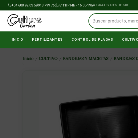
Ir
+34 608 92 03 59
918 799 766
ENVÍOS A PENÍNSULA GRATIS DESDE 50€
L-V 11h-14h · 16:30-19h
al
contenido
INICIO
FERTILIZANTES
CONTROL DE PLAGAS
CULTIV
Inicio
/
CULTIVO
/
BANDEJAS Y MACETAS
/
BANDEJAS 