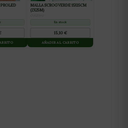
 PROLED
MALLA SCROG VERDE 15X15CM
(2X25M)
CULTIVO
k
En stock
€
15,10
€
CARRITO
AÑADIR AL CARRITO