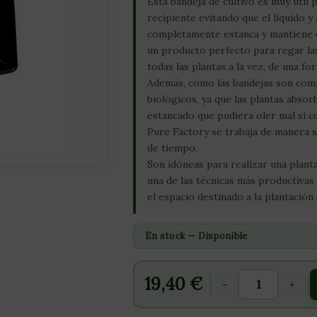
Esta bandeja de cultivo es muy útil
recipiente evitando que el líquido y
completamente estanca y mantiene el
un producto perfecto para regar las
todas las plantas a la vez, de una 
Además, como las bandejas son com
biológicos, ya que las plantas absor
estancado que pudiera oler mal si c
Pure Factory se trabaja de manera s
de tiempo.
Son idóneas para realizar una plant
una de las técnicas más productivas d
el espacio destinado a la plantació
En stock — Disponible
19,40
€
-
+