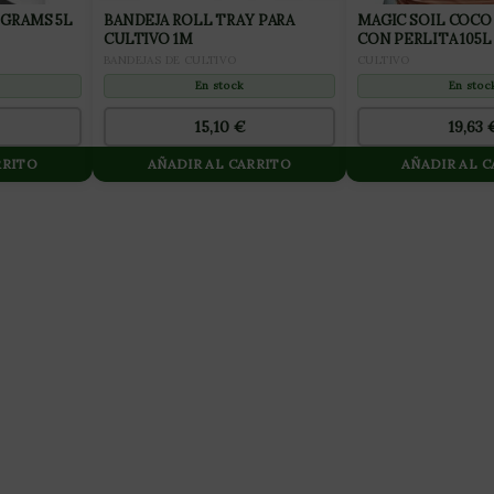
GRAMS 5L
BANDEJA ROLL TRAY PARA
MAGIC SOIL COCO
CULTIVO 1M
CON PERLITA 105L
BANDEJAS DE CULTIVO
CULTIVO
En stock
En stoc
15,10
€
19,63
RRITO
AÑADIR AL CARRITO
AÑADIR AL 