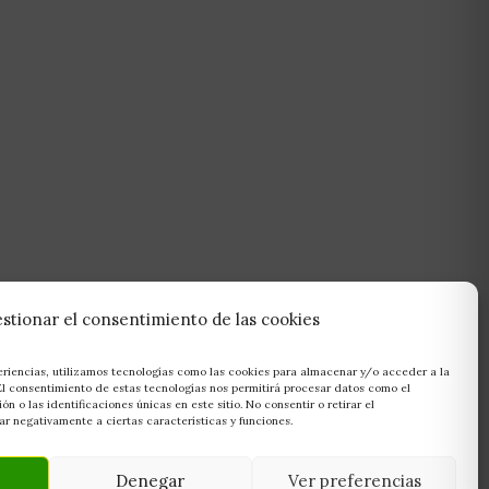
stionar el consentimiento de las cookies
eriencias, utilizamos tecnologías como las cookies para almacenar y/o acceder a la
 El consentimiento de estas tecnologías nos permitirá procesar datos como el
 o las identificaciones únicas en este sitio. No consentir o retirar el
r negativamente a ciertas características y funciones.
Denegar
Ver preferencias