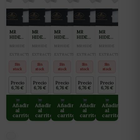
MR
MR
MR
MR
MR
HIDE
HIDE
HIDE
HIDE
HIDE
KIT 10
KIT 10
KIT 10
KIT 10
KIT 10
MRHIDE
MRHIDE
MRHIDE
MRHIDE
MRHIDE
MALLAS
MALLAS
MALLAS
MALLAS
MALLAS
FILTRADO
FILTRADO
FILTRADO
FILTRADO
FILTRADO
EXTRACTS
EXTRACTS
EXTRACTS
EXTRACTS
EXTRACTS
ROSIN
ROSIN
ROSIN
ROSIN
ROSIN
45MICRAS
73MICRAS
120MICRAS
160MICRAS
25MICRAS
Sin
Sin
Sin
Sin
Sin
stock
stock
stock
stock
stock
Precio
Precio
Precio
Precio
Precio
6,76
€
6,76
€
6,76
€
6,76
€
6,76
€
Añadir
Añadir
Añadir
Añadir
Añadir
al
al
al
al
al
carrito
carrito
carrito
carrito
carrito