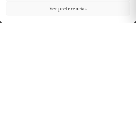
Ver preferencias
Tu grow shop de confianza en
Casarrubios del Monte. Semillas, cultivo,
nutrición y accesorios para el cultivador
exigente.