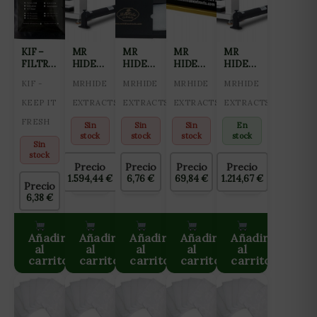
KIF –
MR
MR
MR
MR
FILTRO
HIDE
HIDE
HIDE
HIDE
PARA
PRENSA
KIT 10
MOLDE
PRENSA
KIF -
MRHIDE
MRHIDE
MRHIDE
MRHIDE
ROSIN
ROSIN
MALLAS
PRE-
ROSIN
120MICRONES
HIDRÁULICA
FILTRADO
PRENSADO
HIDRÁULICA
KEEP IT
EXTRACTS
EXTRACTS
EXTRACTS
EXTRACTS
CON
WTPR
ROSIN
ROSIN
WTRP
FRESH
DOBLE
20 TN
90MICRAS
10 TN
Sin
Sin
Sin
En
COSTURA
stock
stock
stock
stock
Sin
(10
stock
UNIDADES)
Precio
Precio
Precio
Precio
1.594,44
€
6,76
€
69,84
€
1.214,67
€
Precio
6,38
€
Añadir
Añadir
Añadir
Añadir
Añadir
al
al
al
al
al
carrito
carrito
carrito
carrito
carrito