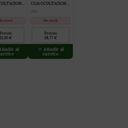
OCULTACION
CAJA OCULTACION
XL
SIN
Sin stock
Sin stock
Precio
Precio
21,30
€
28,77
€
ñadir al
Añadir al
arrito
carrito