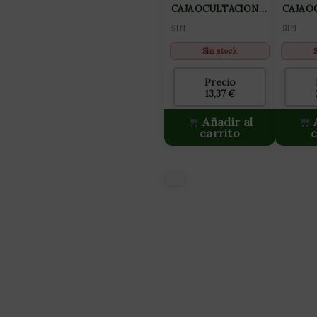
CAJA OCULTACION
CAJA 
ORIGINAL SMALL
LARGE
SIN
SIN
Sin stock
Precio
13,37
€
Añadir al
A
carrito
c