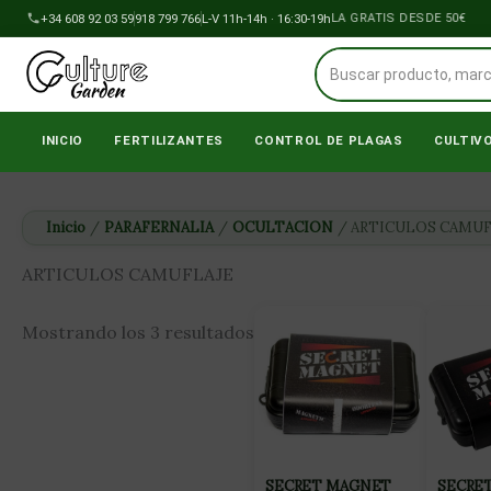
Ir
+34 608 92 03 59
918 799 766
ENVÍOS A PENÍNSULA GRATIS DESDE 50€
L-V 11h-14h · 16:30-19h
al
contenido
INICIO
FERTILIZANTES
CONTROL DE PLAGAS
CULTIV
Inicio
/
PARAFERNALIA
/
OCULTACION
/ ARTICULOS CAMUF
ARTICULOS CAMUFLAJE
Mostrando los 3 resultados
SECRET MAGNET
SECRE