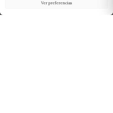
Ver preferencias
Tu grow shop de confianza en
Casarrubios del Monte. Semillas, cultivo,
nutrición y accesorios para el cultivador
exigente.