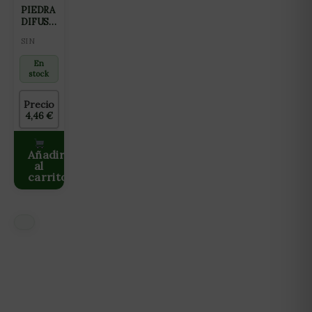
PIEDRA
DIFUSORA
AQUAKING
SIN
ANILLO
(12CM)
En
stock
Precio
4,46
€
Añadir
al
carrito