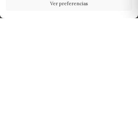
Ver preferencias
Tu grow shop de confianza en
Casarrubios del Monte. Semillas, cultivo,
nutrición y accesorios para el cultivador
exigente.