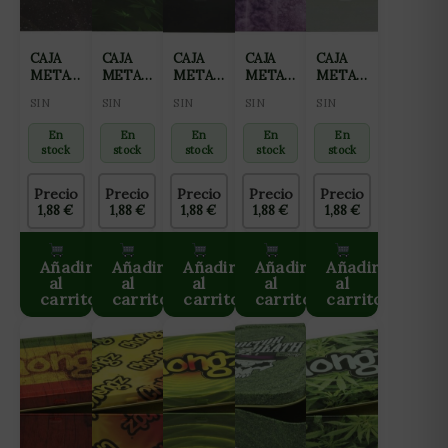
CAJA
CAJA
CAJA
CAJA
CAJA
METALICA
METALICA
METALICA
METALICA
METALICA
CHONGZ
CHONGZ
CHONGZ
CHONGZ
CHONGZ
SIN
SIN
SIN
SIN
SIN
SPACEMAN
SWIRL
DEAD
MEDITATE
HOJA
HOJA
HEAD
BLANCA
En
En
En
En
En
stock
stock
stock
stock
stock
Precio
Precio
Precio
Precio
Precio
1,88
€
1,88
€
1,88
€
1,88
€
1,88
€
Añadir
Añadir
Añadir
Añadir
Añadir
al
al
al
al
al
carrito
carrito
carrito
carrito
carrito