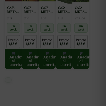
CAJA
CAJA
CAJA
CAJA
CAJA
METALICA
METALICA
METALICA
METALICA
METALICA
CHONGZ
CHONGZ
CHONGZ
CHONGZ
CHONGZ
SIN
SIN
SIN
SIN
VARIOS
RASTA
MULTI
VERDE
DR
HOJA
LOGO
ESPIRAL
DEATH
VERDE
En
En
En
En
En
stock
stock
stock
stock
stock
Precio
Precio
Precio
Precio
Precio
1,88
€
1,88
€
1,88
€
1,88
€
1,88
€
Añadir
Añadir
Añadir
Añadir
Añadir
al
al
al
al
al
carrito
carrito
carrito
carrito
carrito