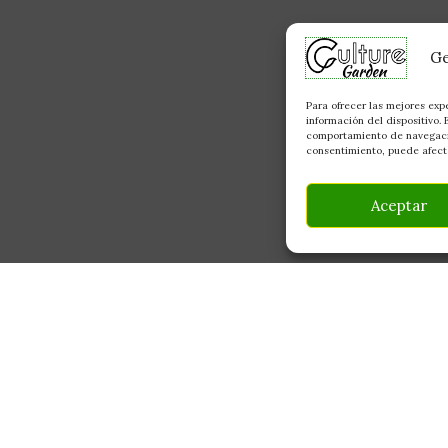
Ge
Para ofrecer las mejores exp
información del dispositivo.
comportamiento de navegación
consentimiento, puede afecta
Aceptar
INFORMACIÓN
CONTACTO
Av Monte Boyal, 54 —
Mi Cuenta
Casarrubios del Monte
Carrito
info@culturegarden.e
¿Dónde está mi pedido?