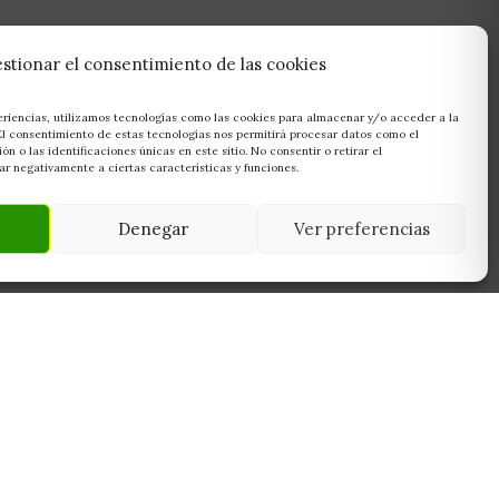
stionar el consentimiento de las cookies
eriencias, utilizamos tecnologías como las cookies para almacenar y/o acceder a la
 El consentimiento de estas tecnologías nos permitirá procesar datos como el
 o las identificaciones únicas en este sitio. No consentir o retirar el
r negativamente a ciertas características y funciones.
Denegar
Ver preferencias
NEWSLETTER
 45950
Suscríbete y recibe las últimas ofertas,
, Toledo
novedades y consejos de cultivo antes que
s
nadie.