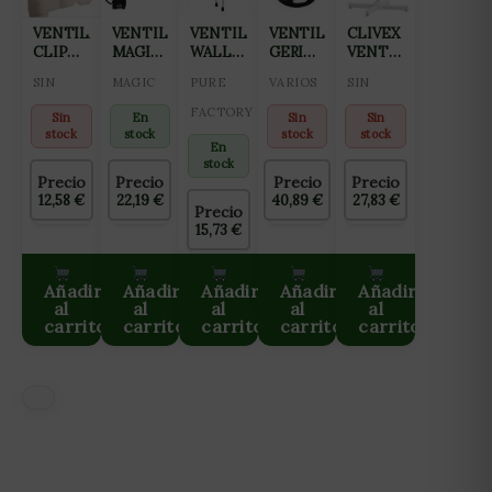
VENTILADOR
VENTILADOR
VENTILADOR
VENTILADOR
CLIVEX
CLIP
MAGIC
WALL
GERIMPORT
VENTILADOR
PINZA
INDUSTRIAL
FAN 40
PIE
ECO
SIN
MAGIC
PURE
VARIOS
SIN
OSCILANTE
3 EN 1
CM
40CM
PIE/PARED
15CM
(75W –
PRO-
NEGRO
40CM
FACTORY
Sin
En
Sin
Sin
45CM)
VENT
(PRECIO
stock
stock
stock
stock
(PRECIO
UNIDAD)
En
X
(CAJAx2
stock
Precio
Precio
Precio
Precio
UNIDAD)
UNIDADES
12,58
€
22,19
€
40,89
€
27,83
€
(CAJA 2
INDIVISIBLE)
Precio
UDS
15,73
€
INDIVISIBLE)
Añadir
Añadir
Añadir
Añadir
Añadir
al
al
al
al
al
carrito
carrito
carrito
carrito
carrito