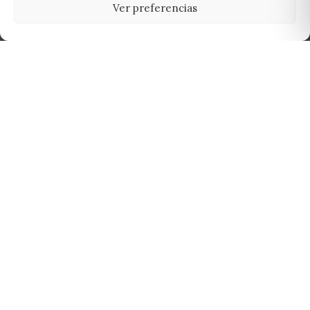
Ver preferencias
Tu grow shop de confianza en
Casarrubios del Monte. Semillas, cultivo,
nutrición y accesorios para el cultivador
exigente.