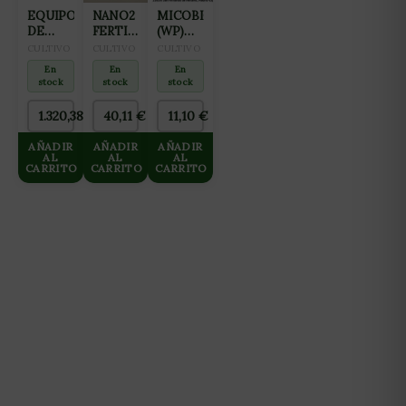
EQUIPO
NANO2
MICOBIOMA
DE
FERTILIZANTE
(WP)
OSMOSIS
ALL IN
50GR
CULTIVO
CULTIVO
CULTIVO
INVERSA
ONE
En
En
En
GROWMAX
(FLORACIÓN
stock
stock
stock
3000
Y
L/DIA
FINALIZACIÓN)
1.320,38
€
40,11
€
11,10
€
HASTA
10L
125 L/H
AÑADIR
AÑADIR
AÑADIR
AL
AL
AL
CARRITO
CARRITO
CARRITO