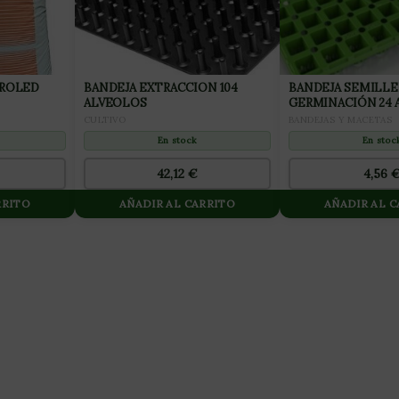
PROLED
BANDEJA EXTRACCION 104
BANDEJA SEMILLE
ALVEOLOS
GERMINACIÓN 24 
CULTIVO
BANDEJAS Y MACETAS
En stock
En stoc
42,12
€
4,56
RRITO
AÑADIR AL CARRITO
AÑADIR AL 