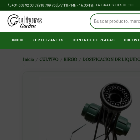
Ir
+34 608 92 03 59
918 799 766
ENVÍOS A PENÍNSULA GRATIS DESDE 50€
L-V 11h-14h · 16:30-19h
al
contenido
INICIO
FERTILIZANTES
CONTROL DE PLAGAS
CULTIV
Inicio
/
CULTIVO
/
RIEGO
/
DOSIFICACION DE LIQUID