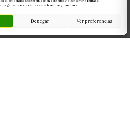
 o las identificaciones únicas en este sitio. No consentir o retirar el
r negativamente a ciertas características y funciones.
Denegar
Ver preferencias
NEWSLETTER
45950
Suscríbete y recibe las últimas ofertas,
 Toledo
novedades y consejos de cultivo antes que
nadie.
Suscribirme
Sin spam. Cancela cuando quieras.