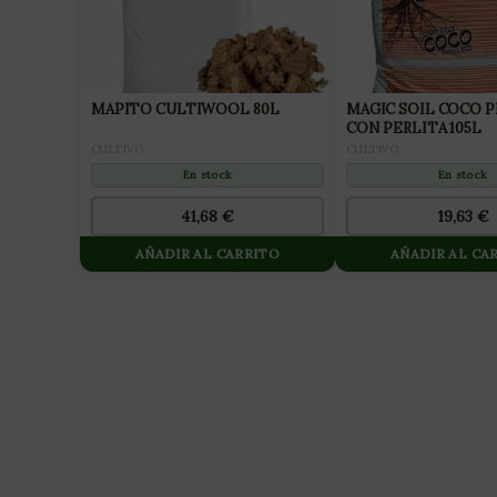
MAPITO CULTIWOOL 80L
MAGIC SOIL COCO 
CON PERLITA 105L
CULTIVO
CULTIVO
En stock
En stock
41,68
€
19,63
€
AÑADIR AL CARRITO
AÑADIR AL CA