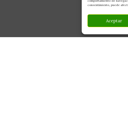
comportamiento de navegación
consentimiento, puede afecta
Aceptar
INFORMACIÓN
CONTACTO
Av Monte Boyal, 54 — 
Mi Cuenta
Casarrubios del Monte,
Carrito
info@culturegarden.es
¿Dónde está mi pedido?
+34 608 92 03 59
Lun–Vie: 9:00–19:00
FAQ's
Sáb: 10:00–14:00
Noticias y Artículos
Tienda