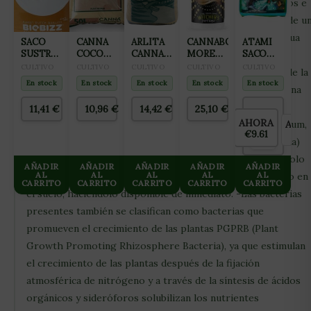
Funciona como un bio-estimulante para cultivos orgánicos e
intensivos que buscan maximizar la producción. Se trata de u
producto 100% orgánico y completamente soluble en agua
SACO
CANNA
ARLITA
CANNABOOM
ATAMI
SUSTRATO
COCO
CANNA
MORE
SACO
(WP). CARACTERÍSTICAS: -Incrementa la producción de
COCO-
NATURAL
AQUA
MASS 1L
JANECO-
CULTIVO
CULTIVO
CULTIVO
CULTIVO
CULTIVO
raíces primarias y secundarias que forman la estructura de la
MIX 50L
50L
CLAY
LIGHTMIX
En stock
En stock
En stock
En stock
En stock
BIOBIZZ
planta. Raíces más gruesas, blancas y sanas con tan solo una
PEBLES
50L
45L
aplicación. -Paenibacillus durus, capaz de fijar nitrógeno
11,41
€
10,96
€
14,42
€
25,10
€
(ARCILLA
AHORA
AHO
atmosférico en condiciones aeróbicas. -Bacillus megaterium,
ANTES
EXPANDIDA
€9.61
€0.
8×16)
€9.61
bacteria denominada PSB (Phosphate Solubilizing Bacteria)
capaz de solubilizar el fósforo mineral del suelo, haciéndolo
AÑADIR
AÑADIR
AÑADIR
AÑADIR
AÑADIR
AL
AL
AL
AL
AL
asimilable para las plantas, y capaz de movilizar el potasio en
CARRITO
CARRITO
CARRITO
CARRITO
CARRITO
el suelo, haciéndolo disponible de inmediato. -Las bacterias
presentes también se clasifican como bacterias que
promueven el crecimiento de las plantas PGPRB (Plant
Growth Promoting Rhizosphere Bacteria), ya que estimulan
el crecimiento de las plantas después de la fijación
atmosférica de nitrógeno y a través de la síntesis de ácidos
orgánicos y sideróforos solubilizan los nutrientes