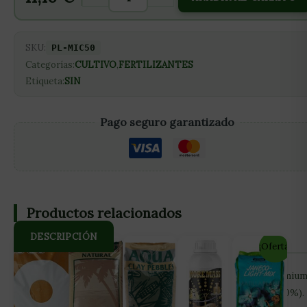
SKU:
PL-MIC50
Categorías:
CULTIVO
,
FERTILIZANTES
Etiqueta:
SIN
Pago seguro garantizado
Productos relacionados
DESCRIPCIÓN
¡Oferta!
Micobioma (WP) es una mezcla de microorganismos premiu
con una de las mayores concentraciones del mercado (>10%).