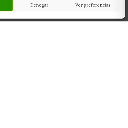
Denegar
Ver preferencias
NEWSLETTER
45950
Suscríbete y recibe las últimas ofertas,
 Toledo
novedades y consejos de cultivo antes que
nadie.
Suscribirme
Sin spam. Cancela cuando quieras.