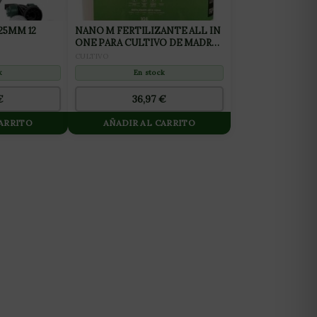
25MM 12
NANO M FERTILIZANTE ALL IN
ONE PARA CULTIVO DE MADRES
10L
CULTIVO
k
En stock
€
36,97
€
CARRITO
AÑADIR AL CARRITO