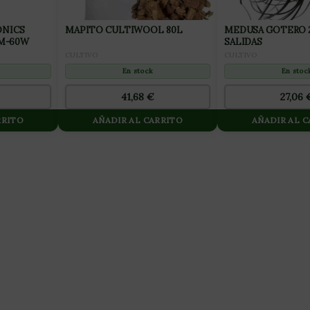
NICS
MAPITO CULTIWOOL 80L
MEDUSA GOTERO 
 M-60W
SALIDAS
CULTIVO
CULTIVO
En stock
En stoc
41,68
€
27,06
RRITO
AÑADIR AL CARRITO
AÑADIR AL 