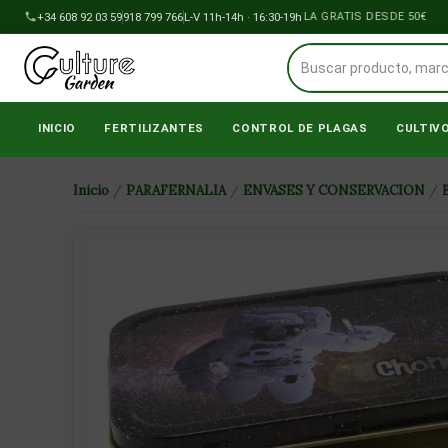
Ir
+34 608 92 03 59
918 799 766
ENVÍOS A PENÍNSULA GRATIS DESDE 50€
L-V 11h-14h · 16:30-19h
al
contenido
INICIO
FERTILIZANTES
CONTROL DE PLAGAS
CULTIV
Inicio
/
PARAFERNALIA
/
ENVASES Y CONSERVACION
/