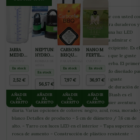
¡Lleve sus mejores muestras legales para fumar con usted co
estos frascos Smokus Focus Stash Frascos ultra duraderos y
de alta calidad! Cada frasco está equipado con una luz LED
brillante y una tapa de aumento para que pueda admirar e
inspeccionar sus mezclas legales sin abrir su recipiente. Es el
JARRA
NEPTUNE
CARBONKO
NANO M
MEDIDORA
HYDROPONICS
BRIQUETAS
FERTILIZANTE
escondite perfecto para cualquier persona a la que le guste
1L
BOMBA
BBQ
ALL IN
CULTIVO
BOMBAS DE
PARAFERNALIA
CULTIVO
echar un vistazo más de cerca a su preciosa hierba. El primer
SUCCIÓN
AGUA
BOLSA
ONE
En stock
En stock
En stock
frasco con lupa de bolsillo recargable del mundo diseñado pa
NH-11000
3KG
PARA
En stock
CULTIVO
cualquier persona que esté en movimiento y le guste
2,52
€
7,97
€
36,97
€
DE
56,57
€
inspeccionar sus medicamentos. Con 12 horas de duración de 
MADRES
10L
batería y un sello hermético, el Smokus Focus Stash es el
AÑADIR
AÑADIR
AÑADIR
AÑADIR
AL
AL
AL
AL
CARRITO
frasco de exhibición definitivo listo para cualquier aventura
CARRITO
CARRITO
CARRITO
diaria. Varias opciones de colores: negro, azul, rosa, morado 
blanco Detalles de producto – 5 cm de diámetro / 7,6 cm de
alto. – Tarro con luces LED en el interior – Tapa superior c
rosca de aumento – Construcción de plástico resistente –