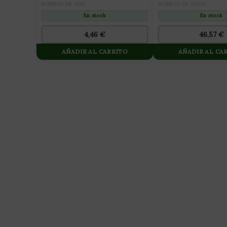
BOMBAS DE AIRE
BOMBAS DE AGUA
En stock
En stock
4,46
€
46,57
€
AÑADIR AL CARRITO
AÑADIR AL CA