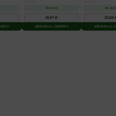
10L
CULTIVO
CULTIVO
En stock
En stoc
36,97
€
20,69
RRITO
AÑADIR AL CARRITO
AÑADIR AL 