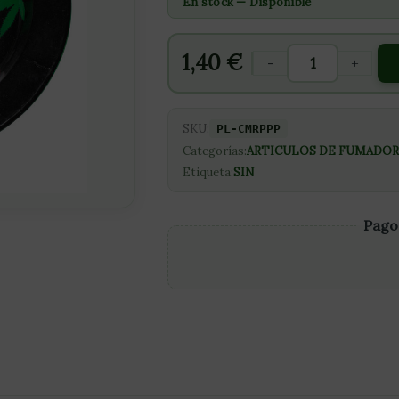
En stock — Disponible
1,40
€
-
+
SKU:
PL-CMRPPP
Categorías:
ARTICULOS DE FUMADOR
Etiqueta:
SIN
Pago