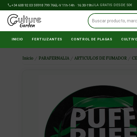
Ir
+34 608 92 03 59
918 799 766
ENVÍOS A PENÍNSULA GRATIS DESDE 50€
L-V 11h-14h · 16:30-19h
al
contenido
INICIO
FERTILIZANTES
CONTROL DE PLAGAS
CULTIV
Inicio
/
PARAFERNALIA
/
ARTICULOS DE FUMADOR
/
C