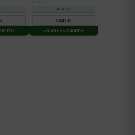
PREFLORACIÓN) 10L
CULTIVO
k
En stock
€
36,97
€
CARRITO
AÑADIR AL CARRITO