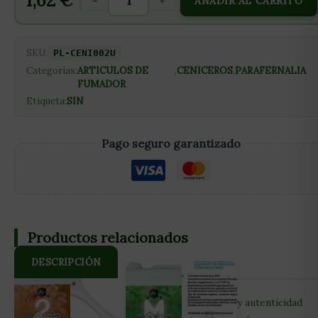
1,62
€
-
+
AÑADIR AL CARRITO
SKU:
PL-CENI002U
Categorías:
ARTICULOS DE
,
CENICEROS
,
PARAFERNALIA
FUMADOR
Etiqueta:
SIN
Pago seguro garantizado
Productos relacionados
DESCRIPCIÓN
Sumérgete en un mundo de estilo distintivo y autenticidad