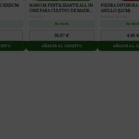
CM
NANO M FERTILIZANTE ALL IN
PIEDRA DIFUSORA
ONE PARA CULTIVO DE MADRES
ANILLO (12CM)
10L
CULTIVO
BOMBAS DE AIRE
En stock
En stoc
36,97
€
4,46
RRITO
AÑADIR AL CARRITO
AÑADIR AL 