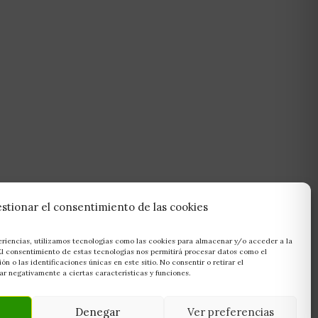
stionar el consentimiento de las cookies
eriencias, utilizamos tecnologías como las cookies para almacenar y/o acceder a la
 El consentimiento de estas tecnologías nos permitirá procesar datos como el
 o las identificaciones únicas en este sitio. No consentir o retirar el
r negativamente a ciertas características y funciones.
Denegar
Ver preferencias