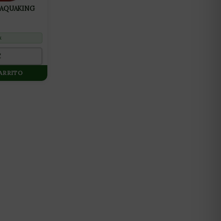
 AQUAKING
k
€
CARRITO