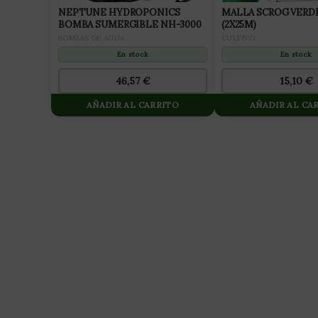
NEPTUNE HYDROPONICS
MALLA SCROG VERDE 15X15
BOMBA SUMERGIBLE NH-3000
(2X25M)
BOMBAS DE AGUA
CULTIVO
En stock
En stock
46,57
€
15,10
€
AÑADIR AL CARRITO
AÑADIR AL CA