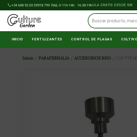
Ir
+34 608 92 03 59
918 799 766
ENVÍOS A PENÍNSULA GRATIS DESDE 50€
L-V 11h-14h · 16:30-19h
al
contenido
INICIO
FERTILIZANTES
CONTROL DE PLAGAS
CULTIV
Inicio
/
PARAFERNALIA
/
ACCESORIOS BHO
/ CAP TITA