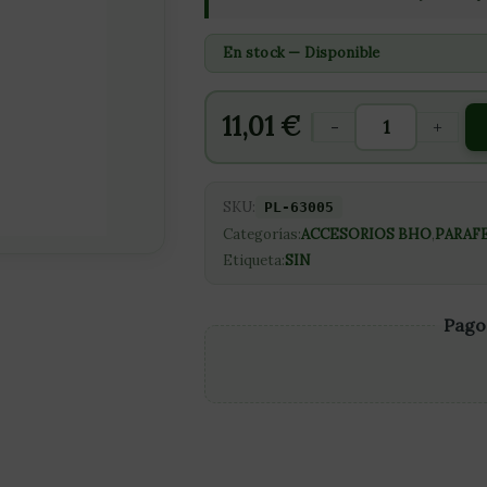
En stock — Disponible
11,01
€
-
+
SKU:
PL-63005
Categorías:
ACCESORIOS BHO
,
PARAF
Etiqueta:
SIN
Pago