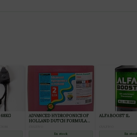
 68KG
ADVANCED HYDROPONICS OF
ALFA BOOST 1L
HOLLAND DUTCH FORMULA
Nº2 BLOOM 10L
CION
CULTIVO
CULTIVO
En stoc
En stock