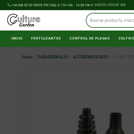
Ir
+34 608 92 03 59
918 799 766
ENVÍOS A PENÍNSULA GRATIS DESDE 50€
L-V 11h-14h · 16:30-19h
al
contenido
INICIO
FERTILIZANTES
CONTROL DE PLAGAS
CULTIV
Inicio
/
PARAFERNALIA
/
ACCESORIOS BHO
/ CLAVO TI