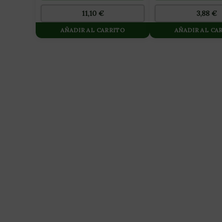
11,10
€
3,88
€
AÑADIR AL CARRITO
AÑADIR AL CA