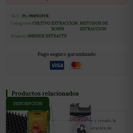
SKU:
PL-MHPR10TN
Categorías:
CULTIVO
,
EXTRACCION
,
METODOS DE
ROSIN
EXTRACCION
Etiqueta:
MRHIDE EXTRACTS
Pago seguro garantizado
Productos relacionados
DESCRIPCIÓN
En MR.HIDE EXTRACTS hemos fabricado y creado la
prensa WTRP-10 TON, ideal para la elaboración de