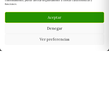
consentimiento, puede afectar negativamente a ciertas características y
funciones.
Aceptar
Denegar
Ver preferencias
Tu grow shop de confianza en
Casarrubios del Monte. Semillas, cultivo,