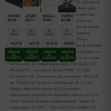
extractos de rosin. Gracias al estudio I + D, traemos al
mercado una prensa de Rosin que aporta doble plato
de calentamiento con una medida perfecta para una
BANDEJA
ATAMI
MALLA
CANNABOOM
EXTRACCION
SACO
SCROG
MORE
doble malla en cada extracción (mayor retorno en
150
KILOMIX
VERDE
GRAMS
CULTIVO
CULTIVO
CULTIVO
CULTIVO
menor tiempo) e incorporamos en el pistón de ataque
ALVEOLOS
50L
15X15CM
5L
En
En
En
En
una bajada en cuadrícula, bajando de esta manera
(2X25M)
stock
stock
stock
stock
siempre recto, siendo MR.HIDE EXTRACTS los
44,17
€
14,37
€
15,10
€
290,22
€
primeros en estas aplicaciones. La pequeña de la familia
WTRP-10 TON proporciona muy buenos resultados en
AÑADIR
AÑADIR
AÑADIR
AÑADIR
AL
AL
AL
AL
extractos de ROSIN, consiguiendo extractos de resina
CARRITO
CARRITO
CARRITO
CARRITO
sin solventes de calidad inmejorable. DETALLES DEL
PRODUCTO: -1 prensa de Rosin WTRP- 10 TON. -
Certificado CE. -Conexiones jig automático. -Peso: 36
kg. -Tamaño de las placas calentadoras: 16 x 12 cm. -
Cilindro hidráulico manual de 10 toneladas. -
Dimensiones (Anchura/Profundidad/Altura): 42 x 23 x
35cm. -Presión mediante palanca manual. -Rango de
temperatura: 0-250°C. -700w 220v/50hz PANEL DE