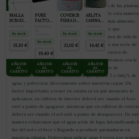
encargarán de estimular los procesos internos de las plantas
favoreciendo el flujo de savia por su interior. De esta manera
MALLA
PURE
COVERCROP
ARLITA
SCROG
FACTORY
FIBRA DE
CANNA
podrá alimentarse mejor, ya que transportará más alimento
VERDE
BANDEJA
COCO
AQUA
CULTIVO
BANDEJAS
CULTIVO
CULTIVO
hasta la punta de cada uno de sus brazos, por lo que
15X15CM
INUNDACION
DE
CON
CLAY
En stock
En stock
En stock
CULTIVO
(2X25M)
notaremos su desarrollo desde las primeras fases de vida de
CUADRADA
PERLITA
PEBLES
PARA
105L
45L
En stock
las plantas. En su fórmula también encontramos una serie de
15,10
€
21,02
€
14,42
€
CULTIVO
(ARCILLA
péptidos de cadena corta, ácidos fúlvicos y extractos de
100x100CM
EXPANDIDA
19,40
€
8×16)
plantas. Su aplicación será foliar, por lo que contamos con la
AÑADIR
AÑADIR
AÑADIR
AÑADIR
ventaja de que no saturaremos nuestro sustrato de
AL
AL
AL
AL
CARRITO
CARRITO
CARRITO
CARRITO
fertilizante, únicamente tendremos que aplicar 2 o 3ml/L de
agua, y pulverizar directamente sobre nuestras cepas. Un
factor importante a tener en cuenta es en qué momento lo
aplicamos, en cultivos de interior deberá ser cuando el foco
esté a punto de apagarse, mientras que en cultivos de exteri
deberá ser cuando el sol esté a punto de desaparecer. De est
manera evitaremos que el agua actúe de lupa, intensificando l
luz del sol o el foco y llegando a producir quemaduras en
nuestras plantas. Deberemos aplicar unas 4 veces por semana