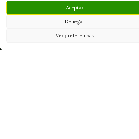
Aceptar
Denegar
Tu grow shop de confianza en
Casarrubios del Monte. Semillas, cultivo,
Ver preferencias
nutrición y accesorios para el cultivador
exigente.
INFORMACIÓN
Mi Cuenta
Carrito
¿Dónde está mi pedido?
FAQ's
Noticias y Artículos