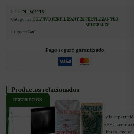
SKU:
PL-AC0118
Categorías:
CULTIVO
,
FERTILIZANTES
,
FERTILIZANTES
MINERALES
Etiqueta:
BAC
Pago seguro garantizado
Productos relacionados
DESCRIPCIÓN
Amino Complex de BAC, estimula la circulación y la repartici
de nutrientes de la planta El Amino Complex de BAC cuenta 
una concentración muy elevada de aminoácidos libres, que se