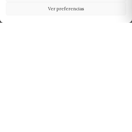
Ver preferencias
Tu grow shop de confianza en
Casarrubios del Monte. Semillas, cultivo,
nutrición y accesorios para el cultivador
exigente.