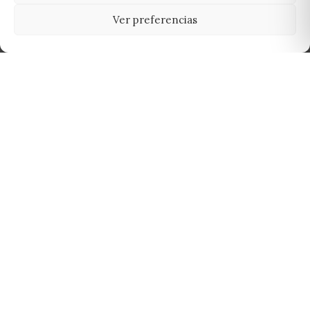
Ver preferencias
Tu grow shop de confianza en
Casarrubios del Monte. Semillas, cultivo,
nutrición y accesorios para el cultivador
exigente.