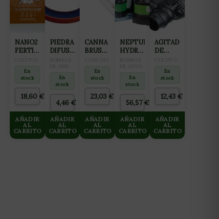
NANO2
PIEDRA
CANNA
NEPTUNE
AGITADOR
FERTILIZANTE
DIFUSORA
BRUSH
HYDROPONICS
DE
ALL IN
AQUAKING
CEPILLO
BOMBA
AGUA
CULTIVO
BOMBAS
COSECHA
BOMBAS
CULTIVO
ONE
ANILLO
DE AIRE
DE
SUCCIÓN
DE AGUA
12W
En
En
En
(FLORACIÓN
(12CM)
CORTE
NH-
6000L/H
En
En
stock
stock
stock
Y
11000
2
stock
stock
FINALIZACIÓN)
ROTORES
18,60
€
23,03
€
12,43
€
2L
(WAVE
4,46
€
56,57
€
MAKER)
NEPTUNE
AÑADIR
AÑADIR
AÑADIR
AÑADIR
AÑADIR
AL
AL
AL
AL
HIDROPONICS
AL
CARRITO
CARRITO
CARRITO
CARRITO
CARRITO