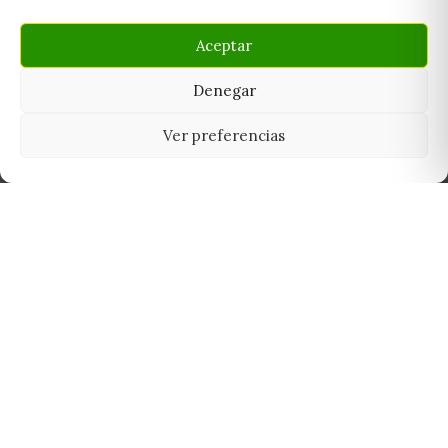
Aceptar
Denegar
Ver preferencias
Tu grow shop de confianza en
Casarrubios del Monte. Semillas, cultivo,
nutrición y accesorios para el cultivador