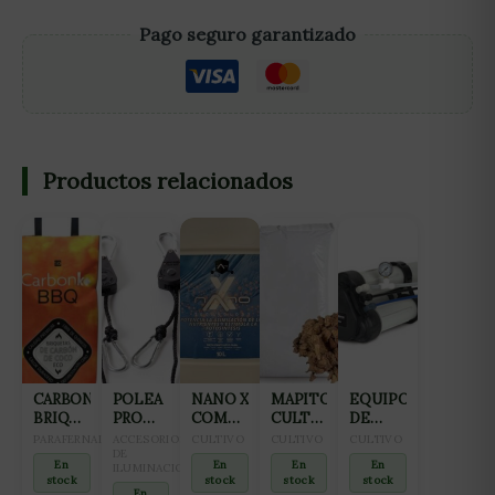
Pago seguro garantizado
Productos relacionados
CARBONKO
POLEA
NANO X
MAPITO
EQUIPO
BRIQUETAS
PRO
COMPLEMENTO
CULTIWOOL
DE
BBQ
HANGER
PARA
80L
OSMOSIS
PARAFERNALIA
ACCESORIOS
CULTIVO
CULTIVO
CULTIVO
BOLSA
68KG
DE
HIDROPONÍA
INVERSA
En
En
En
En
ILUMINACION
3KG
Y
GROWMAX
stock
stock
stock
stock
AGUAS
3000
En