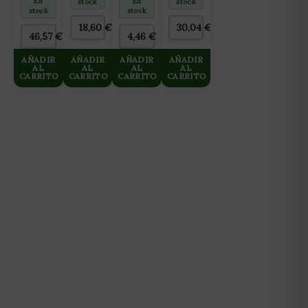
En
En
stock
stock
3000
Y
stock
stock
FINALIZACIÓN)
18,60
€
30,04
€
2L
46,57
€
4,46
€
AÑADIR
AÑADIR
AÑADIR
AÑADIR
AL
AL
AL
AL
CARRITO
CARRITO
CARRITO
CARRITO