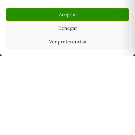
Aceptar
Denegar
Ver preferencias
Tu grow shop de confianza en
Casarrubios del Monte. Semillas, cultivo,
nutrición y accesorios para el cultivador