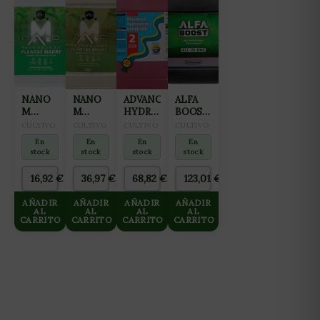
NANO
NANO
ADVANCED
ALFA
M
M
HYDROPONICS
BOOST
FERTILIZANTE
FERTILIZANTE
OF
5L
CULTIVO
CULTIVO
CULTIVO
CULTIVO
ALL IN
ALL IN
HOLLAND
En
En
En
En
ONE
ONE
DUTCH
stock
stock
stock
stock
PARA
PARA
FORMULA
CULTIVO
CULTIVO
Nº2
16,92
€
36,97
€
68,82
€
123,01
€
DE
DE
BLOOM
MADRES
MADRES
10L
AÑADIR
AÑADIR
AÑADIR
AÑADIR
2L
10L
AL
AL
AL
AL
CARRITO
CARRITO
CARRITO
CARRITO