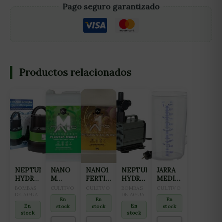
Pago seguro garantizado
Productos relacionados
NEPTUNE
NANO
NANO1
NEPTUNE
JARRA
HYDROPONICS
M
FERTILIZANTE
HYDROPONICS
MEDIDORA
BOMBA
FERTILIZANTE
ALL IN
BOMBA
1L
BOMBAS
CULTIVO
CULTIVO
BOMBAS
CULTIVO
SUCCIÓN
DE AGUA
ALL IN
ONE
SUMERGIBLE
DE AGUA
En
En
En
NH-
ONE
(CRECIMIENTO
NH-
En
En
stock
stock
stock
11000
PARA
Y
3000
stock
stock
CULTIVO
PREFLORACIÓN)