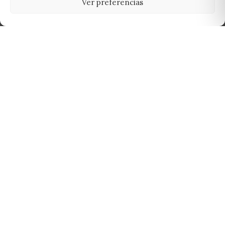
Ver preferencias
Tu grow shop de confianza en
Casarrubios del Monte. Semillas, cultivo,
nutrición y accesorios para el cultivador
exigente.