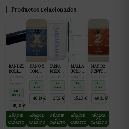
Productos relacionados
BANDEJA
NANO X
JARRA
MALLA
NANO2
ROLL
COMPLEMENTO
MEDIDORA
SCROG
FERTILIZANTE
TRAY
PARA
1L
VERDE
ALL IN
BANDEJAS
CULTIVO
CULTIVO
CULTIVO
CULTIVO
PARA
DE
HIDROPONÍA
15X15CM
ONE
En
En
En
En
CULTIVO
CULTIVO
Y
(2X25M)
(FLORACIÓN
stock
stock
stock
stock
1M
AGUAS
Y
En
stock
BLANDAS
FINALIZACIÓN)
48,13
€
2,52
€
15,10
€
40,11
€
10L
10L
15,10
€
AÑADIR
AÑADIR
AÑADIR
AÑADIR
AÑADIR
AL
AL
AL
AL
AL
CARRITO
CARRITO
CARRITO
CARRITO
CARRITO