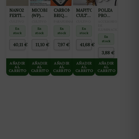
NANO2
MICOBIOMA
CARBONKO
MAPITO
POLEA
FERTILIZANTE
(WP)
BRIQUETAS
CULTIWOOL
PRO
ALL IN
50GR
BBQ
80L
HANGER
CULTIVO
CULTIVO
PARAFERNALIA
CULTIVO
ACCESORIOS
ONE
BOLSA
68KG
DE
En
En
En
En
ILUMINACION
(FLORACIÓN
3KG
stock
stock
stock
stock
Y
En
stock
FINALIZACIÓN)
40,11
€
11,10
€
7,97
€
41,68
€
10L
3,88
€
AÑADIR
AÑADIR
AÑADIR
AÑADIR
AÑADIR
AL
AL
AL
AL
AL
CARRITO
CARRITO
CARRITO
CARRITO
CARRITO