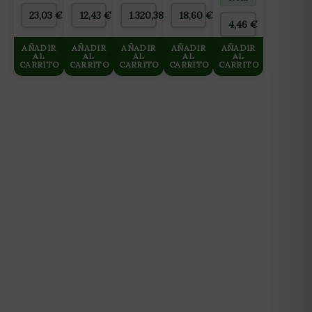
ROTORES
L/DIA
FINALIZACIÓN)
23,03
€
12,43
€
1.320,38
€
18,60
€
(WAVE
HASTA
2L
4,46
€
MAKER)
125 L/H
NEPTUNE
AÑADIR
AÑADIR
AÑADIR
AÑADIR
AÑADIR
AL
HIDROPONICS
AL
AL
AL
AL
CARRITO
CARRITO
CARRITO
CARRITO
CARRITO