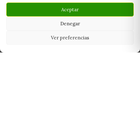
Aceptar
Denegar
Ver preferencias
Tu grow shop de confianza en
Casarrubios del Monte. Semillas, cultivo,
nutrición y accesorios para el cultivador