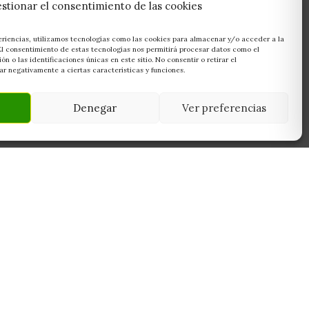
stionar el consentimiento de las cookies
eriencias, utilizamos tecnologías como las cookies para almacenar y/o acceder a la
 El consentimiento de estas tecnologías nos permitirá procesar datos como el
 o las identificaciones únicas en este sitio. No consentir o retirar el
r negativamente a ciertas características y funciones.
Denegar
Ver preferencias
NEWSLETTER
45950
Suscríbete y recibe las últimas ofertas,
 Toledo
novedades y consejos de cultivo antes que
nadie.