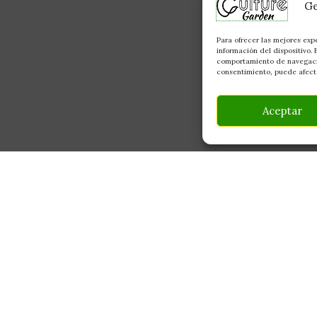
Ge
Para ofrecer las mejores exp
información del dispositivo.
comportamiento de navegación
consentimiento, puede afecta
Aceptar
INFORMACIÓN
CONTACTO
Av Monte Boyal, 54 — 
Mi Cuenta
Casarrubios del Monte,
Carrito
info@culturegarden.es
¿Dónde está mi pedido?
+34 608 92 03 59
Lun–Vie: 9:00–19:00
FAQ's
Sáb: 10:00–14:00