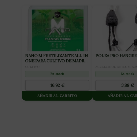
NANO M FERTILIZANTE ALL IN
POLEA PRO HANGER
ONE PARA CULTIVO DE MADRES
2L
ACCESORIOS DE ILUMINA
CULTIVO
En stock
En stock
3,88
€
16,92
€
AÑADIR AL CARRITO
AÑADIR AL CA