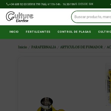
Ir
+34 608 92 03 59
918 799 766
ENVÍOS A PENÍNSULA GRATIS DESDE 50€
L-V 11h-14h · 16:30-19h
al
contenido
INICIO
FERTILIZANTES
CONTROL DE PLAGAS
CULTIV
Inicio
/
PARAFERNALIA
/
ARTICULOS DE FUMADOR
/
A