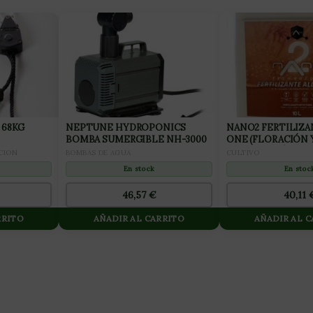
 68KG
NEPTUNE HYDROPONICS
NANO2 FERTILIZA
BOMBA SUMERGIBLE NH-3000
ONE (FLORACIÓN 
FINALIZACIÓN) 10
CION
BOMBAS DE AGUA
CULTIVO
En stock
En stoc
46,57
€
40,11
RRITO
AÑADIR AL CARRITO
AÑADIR AL 