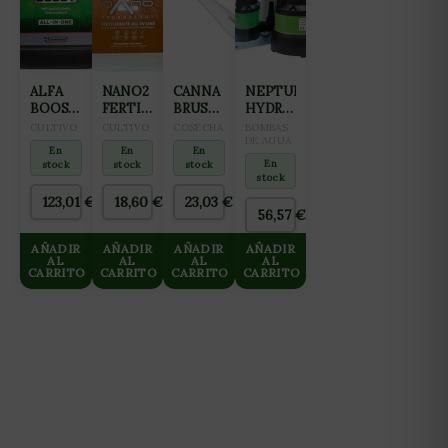
ALFA
NANO2
CANNA
NEPTUNE
BOOST
FERTILIZANTE
BRUSH
HYDROPONICS
5L
ALL IN
CEPILLO
BOMBA
CULTIVO
CULTIVO
COSECHA
BOMBAS
ONE
DE
SUCCIÓN
DE AGUA
En
En
En
(FLORACIÓN
CORTE
NH-
En
stock
stock
stock
Y
11000
stock
FINALIZACIÓN)
123,01
€
18,60
€
23,03
€
2L
56,57
€
AÑADIR
AÑADIR
AÑADIR
AÑADIR
AL
AL
AL
AL
CARRITO
CARRITO
CARRITO
CARRITO