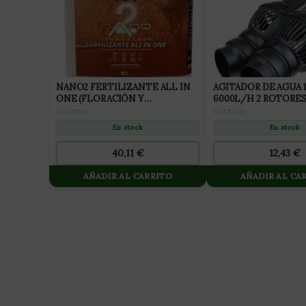
NANO2 FERTILIZANTE ALL IN
AGITADOR DE AGUA 
ONE (FLORACIÓN Y
6000L/H 2 ROTORES
FINALIZACIÓN) 10L
MAKER) NEPTUNE
CULTIVO
CULTIVO
HIDROPONICS
En stock
En stock
40,11
€
12,43
€
AÑADIR AL CARRITO
AÑADIR AL CA