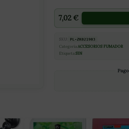
7,02
€
SKU:
PL-ZK021903
Categoría:
ACCESORIOS FUMADOR
Etiqueta:
SIN
Pago