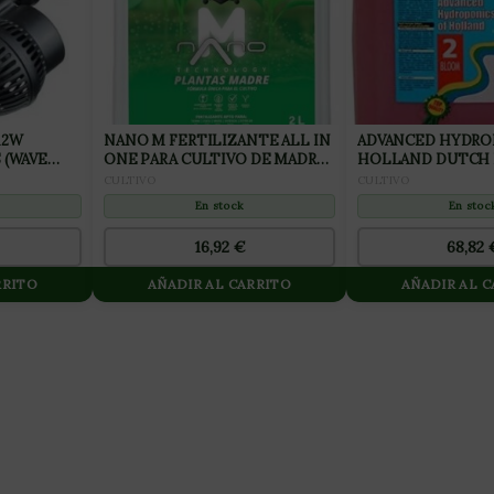
12W
NANO M FERTILIZANTE ALL IN
ADVANCED HYDRO
 (WAVE
ONE PARA CULTIVO DE MADRES
HOLLAND DUTCH
2L
Nº2 BLOOM 10L
CULTIVO
CULTIVO
En stock
En stoc
16,92
€
68,82
RRITO
AÑADIR AL CARRITO
AÑADIR AL 