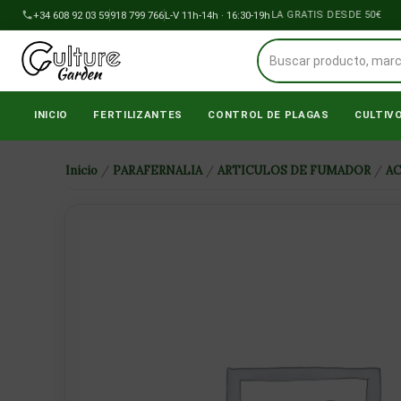
Ir
+34 608 92 03 59
918 799 766
ENVÍOS A PENÍNSULA GRATIS DESDE 50€
L-V 11h-14h · 16:30-19h
al
contenido
INICIO
FERTILIZANTES
CONTROL DE PLAGAS
CULTIV
Inicio
/
PARAFERNALIA
/
ARTICULOS DE FUMADOR
/
A