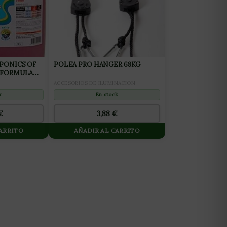
PONICS OF
POLEA PRO HANGER 68KG
 FORMULA
ACCESORIOS DE ILUMINACION
En stock
k
3,88
€
€
CARRITO
AÑADIR AL CARRITO