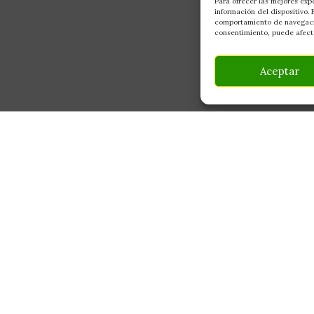
Para ofrecer las mejores exp
información del dispositivo.
comportamiento de navegación
consentimiento, puede afecta
Aceptar
INFORMACIÓN
CONTACTO
Av Monte Boyal, 54 — 
Mi Cuenta
Casarrubios del Monte,
Carrito
info@culturegarden.es
¿Dónde está mi pedido?
+34 608 92 03 59
Lun–Vie: 9:00–19:00
FAQ's
Sáb: 10:00–14:00
Noticias y Artículos
Tienda