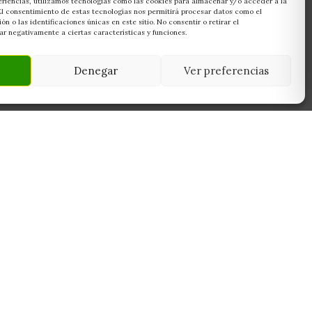
eriencias, utilizamos tecnologías como las cookies para almacenar y/o acceder a la
 El consentimiento de estas tecnologías nos permitirá procesar datos como el
 o las identificaciones únicas en este sitio. No consentir o retirar el
r negativamente a ciertas características y funciones.
Denegar
Ver preferencias
NEWSLETTER
45950
Suscríbete y recibe las últimas ofertas,
 Toledo
novedades y consejos de cultivo antes que
nadie.
Suscribirme