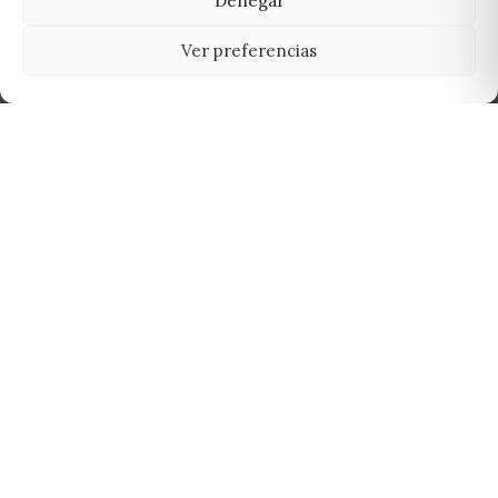
Denegar
Ver preferencias
Tu grow shop de confianza en
Casarrubios del Monte. Semillas, cultivo,
nutrición y accesorios para el cultivador
exigente.