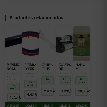
Productos relacionados
BANDEJA
PIEDRA
CANNA
EQUIPO
NANO
ROLL
DIFUSORA
BRUSH
DE
M
TRAY
AQUAKING
CEPILLO
OSMOSIS
FERTILIZANTE
BANDEJAS
BOMBAS
COSECHA
CULTIVO
CULTIVO
PARA
DE
ANILLO
DE AIRE
DE
INVERSA
ALL IN
En
En
En
CULTIVO
CULTIVO
(12CM)
CORTE
GROWMAX
ONE
En
stock
stock
stock
1M
3000
PARA
En
stock
stock
L/DIA
CULTIVO
23,03
€
1.320,38
€
36,97
€
HASTA
DE
4,46
€
15,10
€
125 L/H
MADRES
10L
AÑADIR
AÑADIR
AÑADIR
AÑADIR
AÑADIR