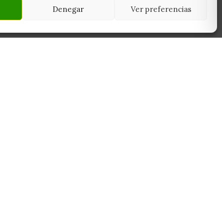
Denegar
Ver preferencias
NEWSLETTER
45950
Suscríbete y recibe las últimas ofertas,
 Toledo
novedades y consejos de cultivo antes que
nadie.
Suscribirme
Sin spam. Cancela cuando quieras.