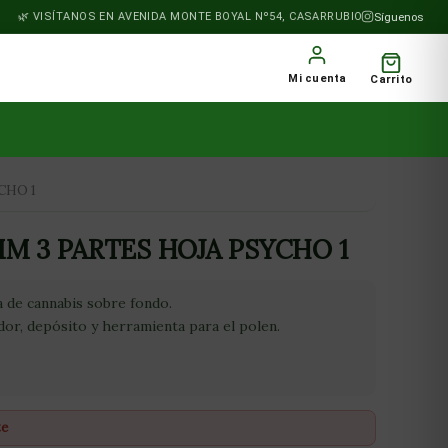
VISÍTANOS EN AVENIDA MONTE BOYAL Nº54, CASARRUBIOS DEL MONTE
Síguenos
Mi cuenta
Carrito
CHO 1
M 3 PARTES HOJA PSYCHO 1
a de cannabis sobre fondo.
dor, depósito y herramienta para el polen.
te