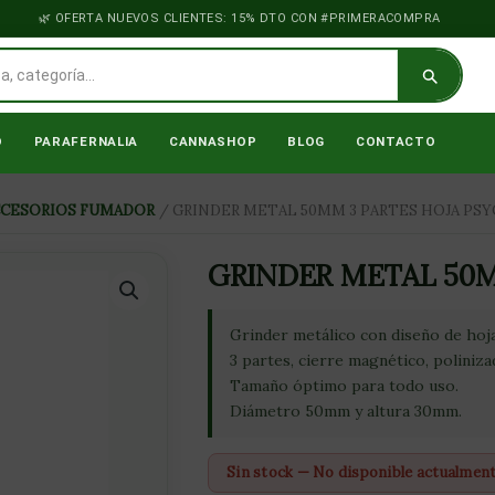
OFERTA NUEVOS CLIENTES: 15% DTO CON #PRIMERACOMPRA
O
PARAFERNALIA
CANNASHOP
BLOG
CONTACTO
CCESORIOS FUMADOR
/ GRINDER METAL 50MM 3 PARTES HOJA PSY
GRINDER METAL 50M
Grinder metálico con diseño de hoj
3 partes, cierre magnético, poliniza
Tamaño óptimo para todo uso.
Diámetro 50mm y altura 30mm.
Sin stock — No disponible actualmen