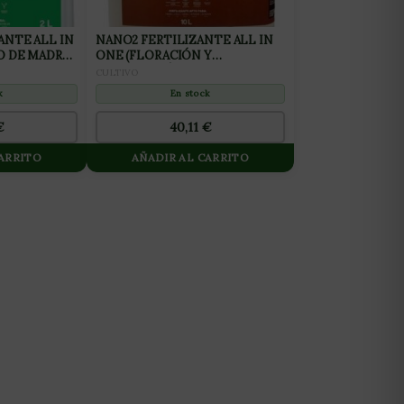
ANTE ALL IN
NANO2 FERTILIZANTE ALL IN
O DE MADRES
ONE (FLORACIÓN Y
FINALIZACIÓN) 10L
CULTIVO
k
En stock
€
40,11
€
CARRITO
AÑADIR AL CARRITO