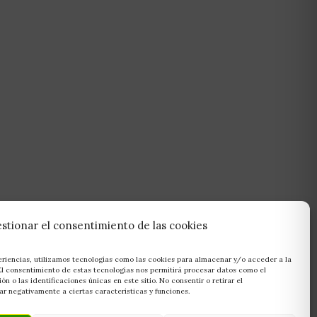
stionar el consentimiento de las cookies
eriencias, utilizamos tecnologías como las cookies para almacenar y/o acceder a la
 El consentimiento de estas tecnologías nos permitirá procesar datos como el
 o las identificaciones únicas en este sitio. No consentir o retirar el
r negativamente a ciertas características y funciones.