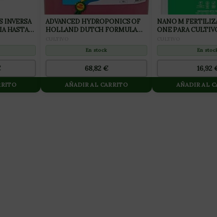
S INVERSA
ADVANCED HYDROPONICS OF
NANO M FERTILIZ
IA HASTA
HOLLAND DUTCH FORMULA
ONE PARA CULTIV
Nº2 BLOOM 10L
2L
CULTIVO
CULTIVO
En stock
En stoc
€
68,82
€
16,92
RRITO
AÑADIR AL CARRITO
AÑADIR AL 