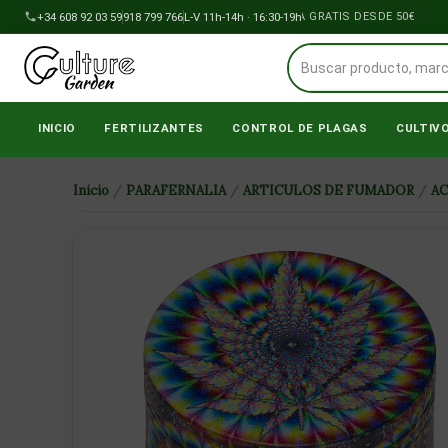
Ir
+34 608 92 03 59
918 799 766
ENVÍOS A PENÍNSULA GRATIS DESDE 50€
L-V 11h-14h · 16:30-19h
al
contenido
INICIO
FERTILIZANTES
CONTROL DE PLAGAS
CULTIV
Inicio
/
PARAFERNALIA
/
ARTICULOS DE FUMADOR
/
A