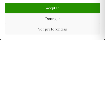
Aceptar
Denegar
Ver preferencias
Tu grow shop de confianza en
Casarrubios del Monte. Semillas, cultivo,
nutrición y accesorios para el cultivador