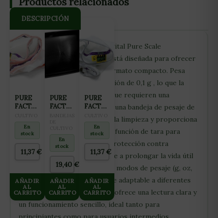
Productos relacionados
DESCRIPCIÓN
DESCRIPCIÓN: La báscula digital Pure Scale
Cruiserweight es versátil y está diseñada para ofrecer
mediciones precisas en un formato compacto. Pesa
hasta 5000 g con una resolución de 0,1 g , lo que la
hace ideal para aplicaciones que requieren una
PURE
PURE
PURE
FACTORY
FACTORY
FACTORY
fiabilidad sencilla. Cuenta con una bandeja de pesaje de
BOLSA
BANDEJA
BOLSA
CULTIVO
BANDEJAS
CULTIVO
acero inoxidable , que facilita la limpieza y proporciona
EXTRACCIÓN
INUNDACION
DE
EXTRACCIÓN
En
En
CULTIVO
TODOMALLAS
mayor durabilidad. Incorpora función de tara para
CUADRADA
TODOMALLAS
stock
stock
45MICRAS
PARA
120MICRAS
En
descontar los recipientes y protección contra
stock
(20LITROS)
CULTIVO
(20LITROS)
11,37
€
11,37
€
sobrecarga , lo que contribuye a prolongar la vida útil
100x100CM
19,40
€
del equipo. Cuenta con varios modos de pesaje (g, oz,
ozt, dwt, ct, gn), lo que la hace adaptable a diferentes
AÑADIR
AÑADIR
AÑADIR
AL
AL
AL
necesidades. Su pantalla LCD ofrece una lectura clara y
CARRITO
CARRITO
CARRITO
un funcionamiento sencillo, ideal tanto para
principiantes como para usuarios intermedios.