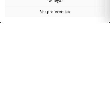
Denegar
Ver preferencias
Tu grow shop de confianza en
Casarrubios del Monte. Semillas, cultivo,
nutrición y accesorios para el cultivador
exigente.