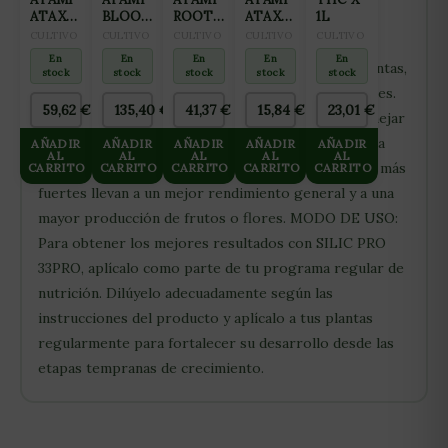
ATA XL
BLOOMBASTIC
ROOTBASTIC
ATA XL
1L
que buscan mejorar la calidad y durabilidad de sus
5L
1250ML
250 ML
1L
CULTIVO
CULTIVO
CULTIVO
CULTIVO
CULTIVO
plantas. BENEFICIOS: Mejora la Resistencia de las
En
En
En
En
En
Plantas: Aumenta la fortaleza estructural de las plantas,
stock
stock
stock
stock
stock
haciéndolas más resistentes a plagas y enfermedades.
59,62
€
135,40
€
41,37
€
15,84
€
23,01
€
Soporte contra el Estrés: Ayuda a las plantas a manejar
mejor el estrés causado por extremos térmicos y la
AÑADIR
AÑADIR
AÑADIR
AÑADIR
AÑADIR
AL
AL
AL
AL
AL
escasez de agua. Potencia la Productividad: Plantas más
CARRITO
CARRITO
CARRITO
CARRITO
CARRITO
fuertes llevan a un mejor rendimiento general y a una
mayor producción de frutos o flores. MODO DE USO:
Para obtener los mejores resultados con SILIC PRO
33PRO, aplícalo como parte de tu programa regular de
nutrición. Dilúyelo adecuadamente según las
instrucciones del producto y aplícalo a tus plantas
regularmente para fortalecer su desarrollo desde las
etapas tempranas de crecimiento.