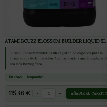
ATAMI BCUZZ BLOSSOM BUILDER LIQUID 5L
B’Cuzz Blossom Builder es un engorde de cogollos para la
última etapa de la floración. Además ayuda a que la maduraci
sea más homogénea.
En stock — Disponible
115,46
€
-
+
AÑADIR AL CARRIT