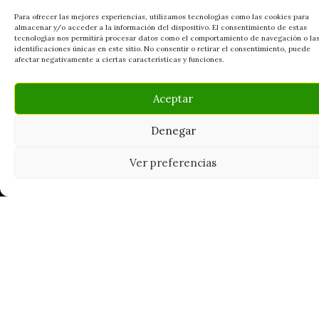
Para ofrecer las mejores experiencias, utilizamos tecnologías como las cookies para
almacenar y/o acceder a la información del dispositivo. El consentimiento de estas
tecnologías nos permitirá procesar datos como el comportamiento de navegación o la
identificaciones únicas en este sitio. No consentir o retirar el consentimiento, puede
afectar negativamente a ciertas características y funciones.
Aceptar
Denegar
Tu grow shop de confianza en
Casarrubios del Monte. Semillas, cultivo,
Ver preferencias
nutrición y accesorios para el cultivador
exigente.
INFORMACIÓN
Mi Cuenta