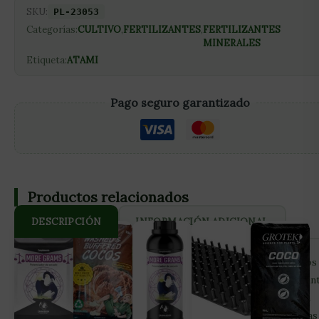
SKU:
PL-23053
Categorías:
CULTIVO
,
FERTILIZANTES
,
FERTILIZANTES
MINERALES
Etiqueta:
ATAMI
Pago seguro garantizado
Productos relacionados
DESCRIPCIÓN
INFORMACIÓN ADICIONAL
Blossom Builder Liquid de B’Cuzz en un engorde de cogollos
mineral de la gama alta de Atami, que favorecerá un exuberan
producción de cogollos pesados y bien prensados. Blossom
Builder es un engorde finalizador ya que se aplica durante las