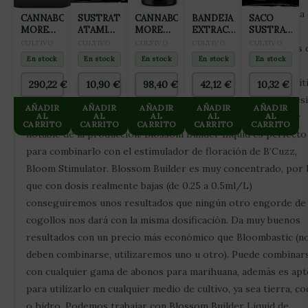
últimas 4 semanas del cultivo (siempre respetando la semana
CANNABOOM
SUSTRATO
CANNABOOM
BANDEJA
SACO
MORE
ATAMI
MORE
EXTRACCION
SUSTRATO
limpieza) por lo que también ayuda a una maduración de la
GRAMS
COCO
GRAMS
104
COCO
CULTIVO
CULTIVO
CULTIVO
CULTIVO
CULTIVO
cosecha más homogénea. Engorde y madurador de cogollos 
5L
WASHED
1150ML
ALVEOLOS
GROTEK
En stock
En stock
En stock
En stock
En stock
B’Cuzz. Gracias a su rico contenido en fósforo y potasio,
&
50L
BUFFERED
aportaremos toda la energía necesaria para la etapa más crít
290,22
€
10,90
€
98,40
€
42,12
€
10,32
€
50 L
de la floración, ya que ahí es donde realmente la planta necesi
AÑADIR
AÑADIR
AÑADIR
AÑADIR
AÑADIR
de estos elementos, lo cual se traducirá en un aumento muy
AL
AL
AL
AL
AL
CARRITO
CARRITO
CARRITO
CARRITO
CARRITO
notable de la producción. Blossom Builder Liquid es perfecto
para combinarlo con el estimulador de floración de B’Cuzz,
Bloom Stimulator. Blossom Builder es muy concentrado, por 
que con dosis realmente bajas (de 0.25 a 0.5ml/L)
conseguiremos unos resultados que ningún otro engorde de
cogollos nos dará con la misma dosificación. Da muy buenos
resultados con un precio más económico que Bloombastic (n
deben combinarse, utilizaremos uno u otro). Puede combinar
con cualquier gama de abonos para marihuana, además es apt
para utilizarlo en cualquier medio de cultivo, ya sea tierra, c
o hidro. Podemos trabajar con Blossom Builder Liquid de